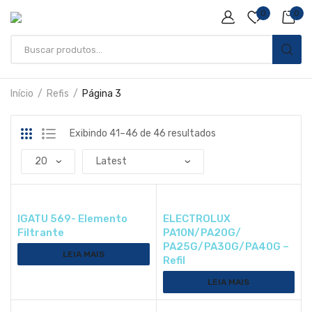
0
0
Início
Refis
Página 3
Exibindo 41–46 de 46 resultados
IGATU 569- Elemento
ELECTROLUX
Filtrante
PA10N/PA20G/
PA25G/PA30G/PA40G –
LEIA MAIS
Refil
LEIA MAIS