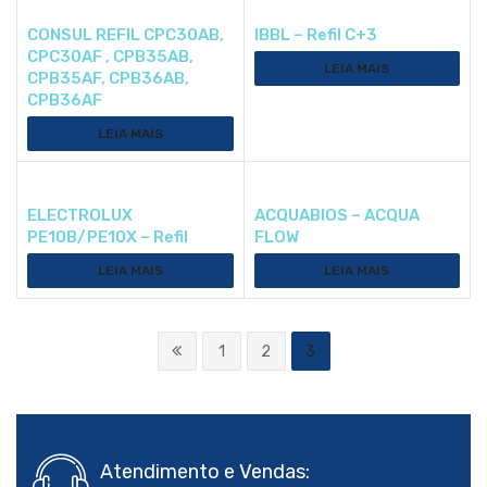
CONSUL REFIL CPC30AB,
IBBL – Refil C+3
CPC30AF , CPB35AB,
LEIA MAIS
CPB35AF, CPB36AB,
CPB36AF
LEIA MAIS
ELECTROLUX
ACQUABIOS – ACQUA
PE10B/PE10X – Refil
FLOW
LEIA MAIS
LEIA MAIS
1
2
3
Atendimento e Vendas: