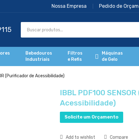
Nossa Empresa
Pedido de Orçam
dores
Bebedouros
Filtros
Máquinas
Industriais
e Refis
de Gelo
 (Purificador de Acessibilidade)
IBBL PDF100 SENSOR (
Acessibilidade)
Solicite um Orçamento
Add to wishlist
Compare