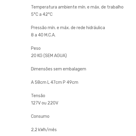
Temperatura ambiente mín. e máx. de trabalho
5°C a 42°C
Pressão mín. e máx. de rede hidráulica
8 a 40 M.C.A.
Peso
20 KG (SEM AGUA)
Dimensões sem embalagem
A 58cm L 47cm P 49cm
Tensão
127V ou 220V
Consumo
2,2 kWh/mês