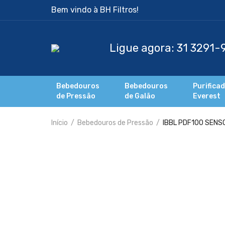
Bem vindo à BH Filtros!
Bebedouros
Bebedouros
Purifica
de Pressão
de Galão
Everest
Início
Bebedouros de Pressão
IBBL PDF100 SENSOR