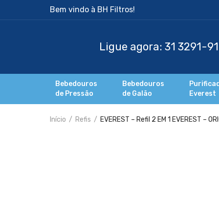
Bem vindo à BH Filtros!
Bebedouros
Bebedouros
Purifica
de Pressão
de Galão
Everest
Início
Refis
EVEREST – Refil 2 EM 1 EVEREST – OR