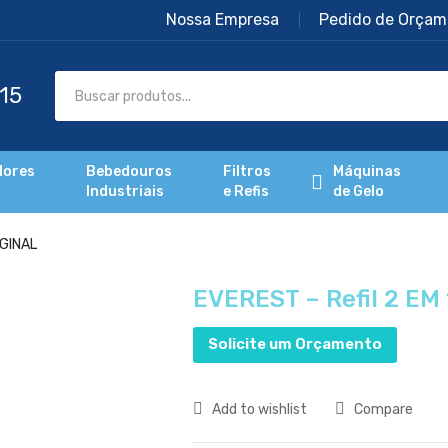
Nossa Empresa
Pedido de Orçam
dores
Bebedouros
Filtros
Máquinas
Industriais
e Refis
de Gelo
IGINAL
EVEREST – Refil 2 EM
Solicite um Orçamento
Add to wishlist
Compare