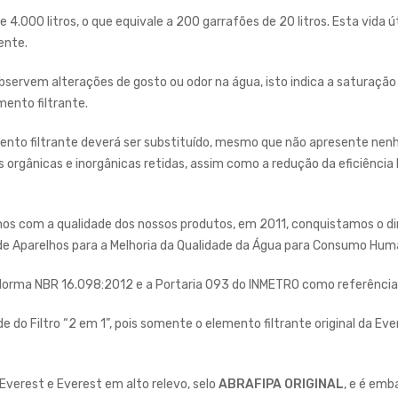
e 4.000 litros, o que equivale a 200 garrafões de 20 litros. Esta vida
ente.
servem alterações de gosto ou odor na água, isto indica a saturação
mento filtrante.
ento filtrante deverá ser substituído, mesmo que não apresente nenh
 orgânicas e inorgânicas retidas, assim como a redução da eficiênci
com a qualidade dos nossos produtos, em 2011, conquistamos o direit
e Aparelhos para a Melhoria da Qualidade da Água para Consumo Human
a Norma NBR 16.098:2012 e a Portaria 093 do INMETRO como referência 
de do Filtro “2 em 1”, pois somente o elemento filtrante original da E
 Everest e Everest em alto relevo, selo
ABRAFIPA ORIGINAL
, e é emb