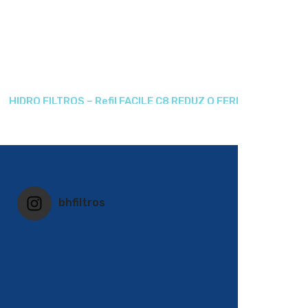
HIDRO FILTROS – Refil FACILE C8 REDUZ O FERRO E MANGAN
bhfiltros